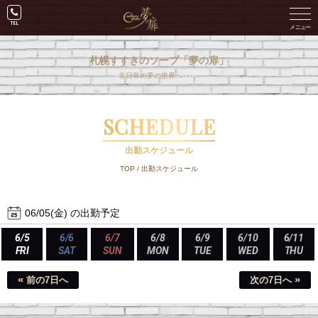
札幌すすきのソープ「夢の扉」
非日常の夢の世界へ･･･。
SCHEDULE
出勤スケジュール
TOP
/
出勤スケジュール
06/05(金) の出勤予定
6/5
6/6
6/7
6/8
6/9
6/10
6/11
FRI
SAT
SUN
MON
TUE
WED
THU
«
»
前の7日へ
次の7日へ