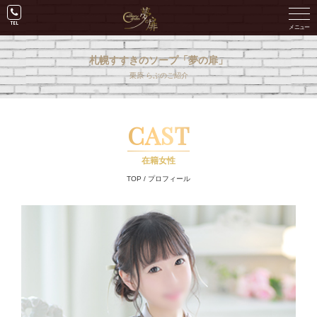
札幌すすきのソープ「夢の扉」
栗原 らぶのご紹介
CAST
在籍女性
TOP
/
プロフィール