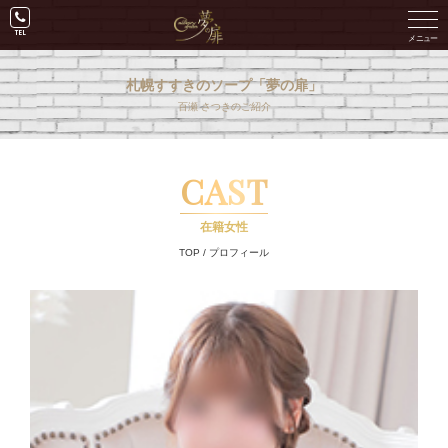
札幌すすきのソープ「夢の扉」
百瀬 さつきのご紹介
CAST
在籍女性
TOP
/
プロフィール