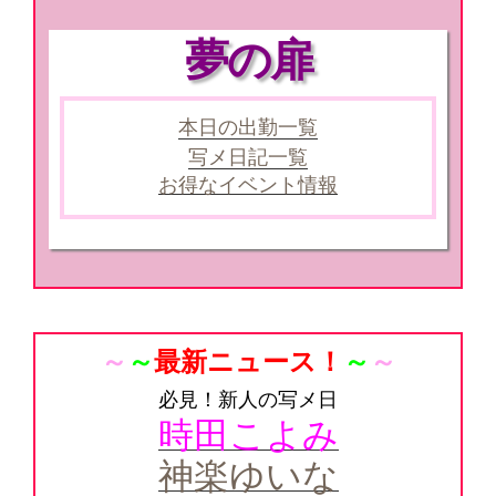
夢の扉
本日の出勤一覧
写メ日記一覧
お得なイベント情報
～
～
最新ニュース！
～
～
必見！新人の写メ日
時田こよみ
神楽ゆいな