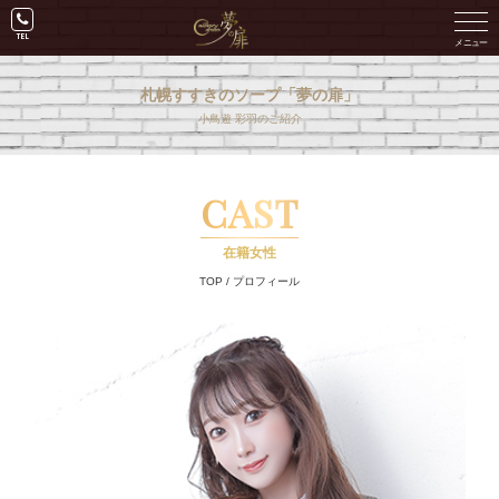
札幌すすきのソープ「夢の扉」
小鳥遊 彩羽のご紹介
CAST
在籍女性
TOP
/
プロフィール