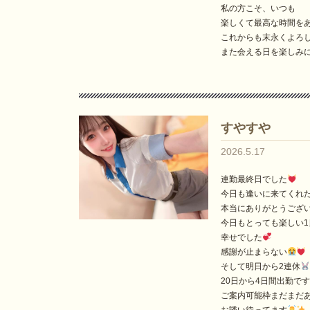
私の方こそ、いつも
楽しくて最高な時間を
これからも末永くよろ
また会える日を楽しみ
すやすや
2026.5.17
連勤最終日でした
今日も逢いに来てくれ
本当にありがとうござ
今日もとっても楽しい1
幸せでした
感謝が止まらない
そして明日から2連休
20日から4日間出勤です
ご案内可能枠まだまだ