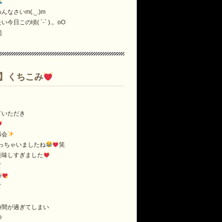
なさいm(._.)m
日この頃( ´-` ).。oO
]
】くちこみ
ていただき
再会
っちゃいましたね
笑
美味しすぎました
て

て
時間が過ぎてしまい
