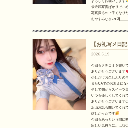
よろしくお願いします
最近顔写真ばかりでごめん
写真撮るの上手くなりたい今
おやすみなさい(:3[____
【お礼写メ日記
2026.5.19
今回もクチコミを書い
ありがとうございます
少しだけお久しぶりの
またCAでのお迎えにな
そして朝からスイーツ
いつも優しくしてくれ
ありがとうございます
沢山お話も聞いてくれ
嬉しかったです
今回もあっという間に
寂しい気持ちに……🥲