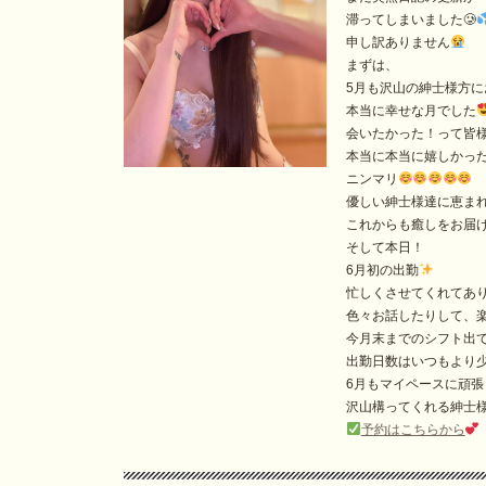
滞ってしまいました🥲
申し訳ありません
まずは、
5月も沢山の紳士様方に
本当に幸せな月でした
会いたかった！って皆
本当に本当に嬉しかった
ニンマリ
優しい紳士様達に恵ま
これからも癒しをお届
そして本日！
6月初の出勤
忙しくさせてくれてあ
色々お話したりして、
今月末までのシフト出
出勤日数はいつもより
6月もマイペースに頑張
沢山構ってくれる紳士
予約はこちらから