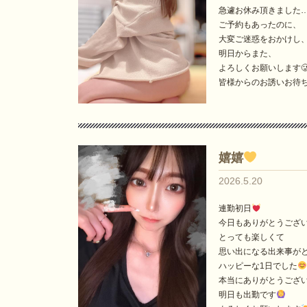
急遽お休み頂きました…(;
ご予約もあったのに、
大変ご迷惑をおかけし、申
明日からまた、
よろしくお願いします
皆様からのお誘いお待
嬉嬉
2026.5.20
連勤初日
今日もありがとうござ
とっても楽しくて
思い出になる出来事が
ハッピーな1日でした
本当にありがとうござ
明日も出勤です