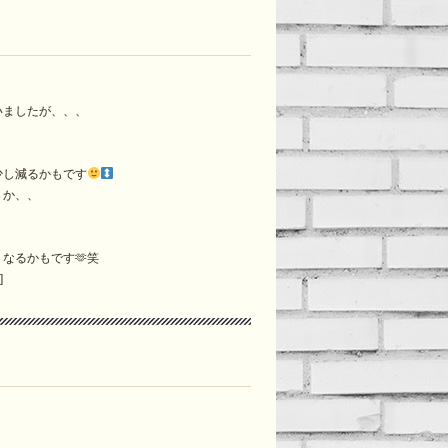
いましたが、、、
少し減るかもです
うか、、
なるかもです🫶笑
]