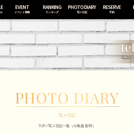
LE
EVENT
RANKING
PHOTO DIARY
RESERVE
ール
イベント情報
ランキング
写メ日記
予約
PHOTO DIARY
写メ日記
TOP
/ 写メ日記一覧（小鳥遊 彩羽）