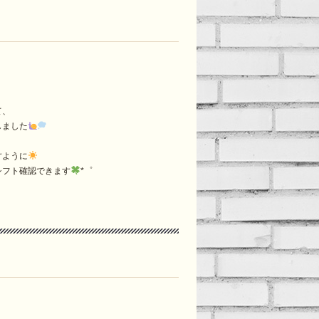
て、
しました
すように
シフト確認できます
*゜