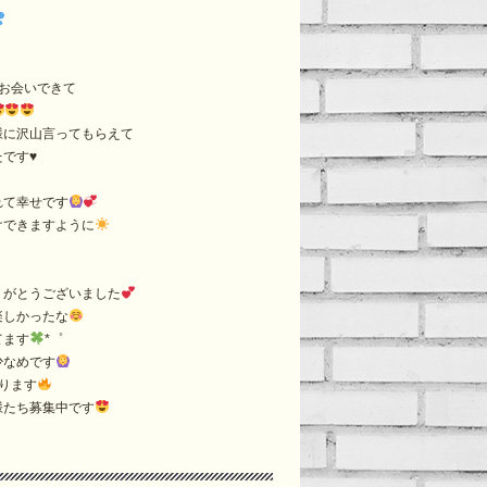
お会いできて
様に沢山言ってもらえて
です♥️
れて幸せです
けできますように
りがとうございました
楽しかったな
てます
*゜
少なめです
ります
様たち募集中です