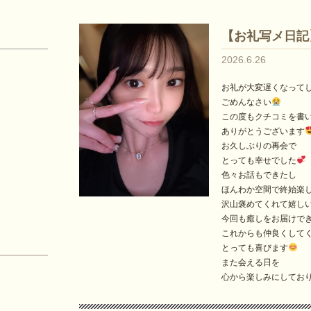
【お礼写メ日記
）
2026.6.26
お礼が大変遅くなって
ごめんなさい
この度もクチコミを書
ありがとうございます
お久しぶりの再会で
とっても幸せでした
色々お話もできたし
ほんわか空間で終始楽し
沢山褒めてくれて嬉し
今回も癒しをお届けでき
これからも仲良くして
とっても喜びます
また会える日を
心から楽しみにしてお