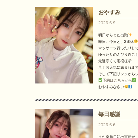
おやすみ
2026.6.9
明日からまた出勤
昨日、今日と、2連休
マッサージ行ったりし
ゆったりのんびり過ご
最近寒くて雨模様🫤
早くお天気に恵まれま
そして下記リンクから
予約はこちらから
おやすみなさい
毎日感謝
2026.6.6
また突然日記の更新が