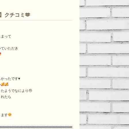
】クチコミ🫶
しまって
いていただき
かったです♥️
い
たようでなにより🥹
くれたら
ります