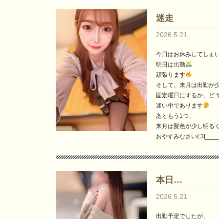
迷走
2026.5.21
今日はお休みしてしま
明日は出勤
頑張ります
そして、来月は出勤が
固定曜日にするか、ど
迷い中であります
あともう1つ、
来月は髪色が少し明るく
おやすみなさい(:3[____
本日…
2026.5.21
出勤予定でしたが、