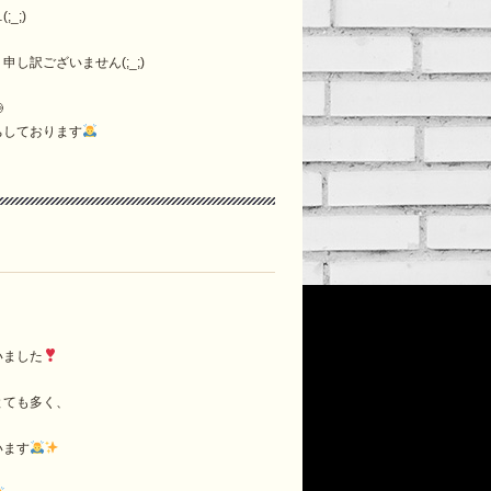
_;)
し訳ございません(;_;)

ちしております
いました
とても多く、
います