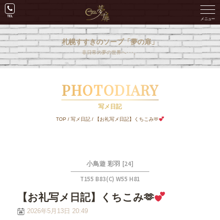
札幌すすきのソープ「夢の扉」
非日常の夢の世界へ･･･。
PHOTODIARY
写メ日記
TOP
/
写メ日記
/
【お礼写メ日記】くちこみ🫶
[24]
小鳥遊 彩羽
T155 B83(C) W55 H81
【お礼写メ日記】くちこみ🫶
2026年5月13日 20:49