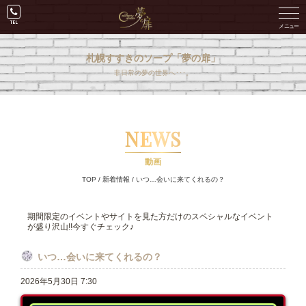
札幌すすきのソープ「夢の扉」
非日常の夢の世界へ･･･。
NEWS
動画
TOP
/
新着情報
/
いつ…会いに来てくれるの？
期間限定のイベントやサイトを見た方だけのスペシャルなイベント
が盛り沢山!!今すぐチェック♪
いつ…会いに来てくれるの？
2026年5月30日 7:30