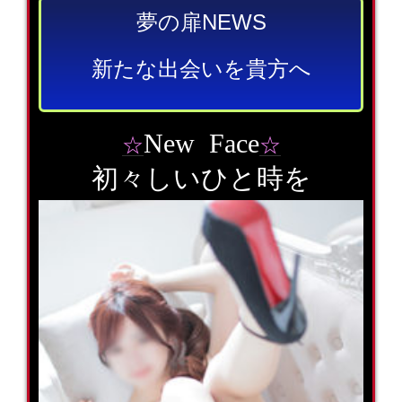
夢の扉NEWS
新たな出会いを貴方へ
New Face
☆
☆
初々しいひと時を