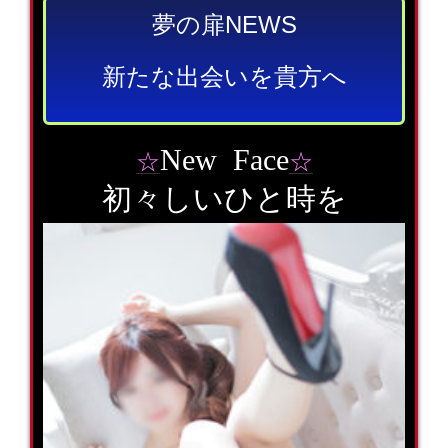
夢の扉NEWS
新たな出会いを貴方へ
New Face
☆
☆
初々しいひと時を