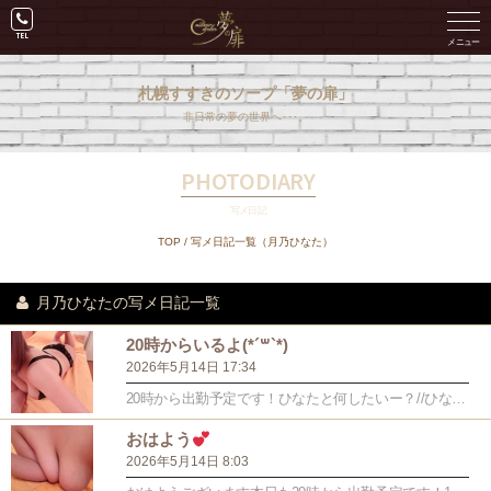
札幌すすきのソープ「夢の扉」
非日常の夢の世界へ･･･。
PHOTODIARY
写メ日記
TOP
/ 写メ日記一覧（月乃ひなた）
月乃ひなたの写メ日記一覧
20時からいるよ(*´꒳`*)
2026年5月14日 17:34
20時から出勤予定です！ひなたと何したいー？//ひなたはいー...
おはよう︎
2026年5月14日 8:03