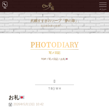
札幌すすきのソープ「夢の扉」
非日常の夢の世界へ･･･。
PHOTODIARY
写メ日記
TOP
/
写メ日記
/
お礼
[]
T B() W H
お礼
2026年5月13日 10:42