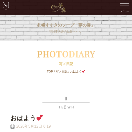
札幌すすきのソープ「夢の扉」
非日常の夢の世界へ･･･。
PHOTODIARY
写メ日記
TOP
/
写メ日記
/
おはよう︎
[]
T B() W H
おはよう︎
2026年5月12日 8:19