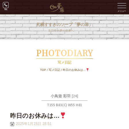
札幌すすきのソープ「夢の扉」
非日常の夢の世界へ･･･。
PHOTODIARY
写メ日記
TOP
/
写メ日記
/
昨日のお休みは…
[24]
小鳥遊 彩羽
T155 B83(C) W55 H81
昨日のお休みは…
2025年1月15日 18:51