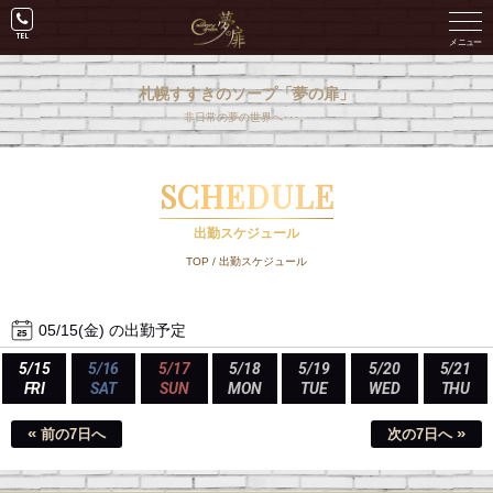
札幌すすきのソープ「夢の扉」
非日常の夢の世界へ･･･。
SCHEDULE
出勤スケジュール
TOP
/
出勤スケジュール
05/15(金) の出勤予定
5/15
5/16
5/17
5/18
5/19
5/20
5/21
FRI
SAT
SUN
MON
TUE
WED
THU
«
»
前の7日へ
次の7日へ