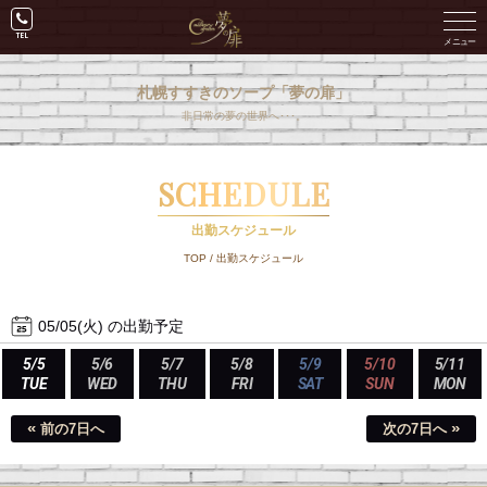
札幌すすきのソープ「夢の扉」
非日常の夢の世界へ･･･。
SCHEDULE
出勤スケジュール
TOP
/
出勤スケジュール
05/05(火) の出勤予定
5/5
5/6
5/7
5/8
5/9
5/10
5/11
TUE
WED
THU
FRI
SAT
SUN
MON
«
»
前の7日へ
次の7日へ