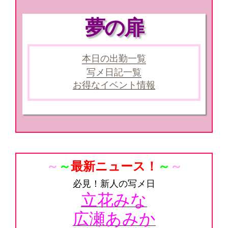
夢の扉
本日の出勤一覧
写メ日記一覧
お得なイベント情報
～
～
最新ニュース！
～
～
必見！新人の写メ日
立花みな
広瀬あみか