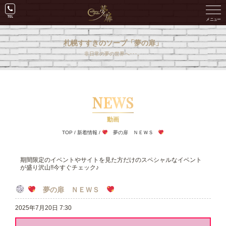
札幌すすきのソープ「夢の扉」
非日常の夢の世界へ･･･。
NEWS
動画
TOP
/
新着情報
/
夢の扉 ＮＥＷＳ
期間限定のイベントやサイトを見た方だけのスペシャルなイベント
が盛り沢山!!今すぐチェック♪
夢の扉 ＮＥＷＳ
2025年7月20日 7:30