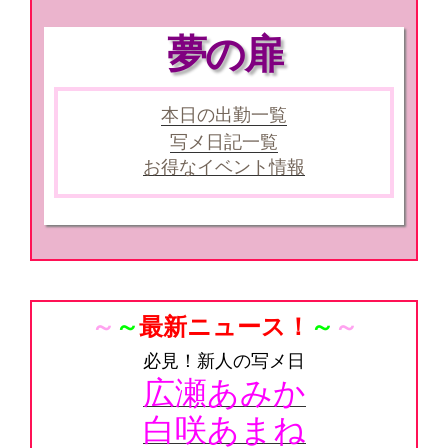
夢の扉
本日の出勤一覧
写メ日記一覧
お得なイベント情報
～
～
最新ニュース！
～
～
必見！新人の写メ日
広瀬あみか
白咲あまね