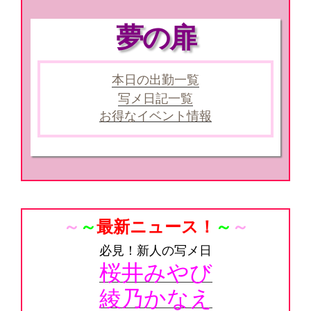
夢の扉
本日の出勤一覧
写メ日記一覧
お得なイベント情報
～
～
最新ニュース！
～
～
必見！新人の写メ日
桜井みやび
綾乃かなえ