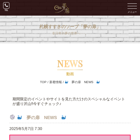
札幌すすきのソープ「夢の扉」
非日常の夢の世界へ･･･。
NEWS
動画
TOP
/
新着情報
/
夢の扉 NEWS
期間限定のイベントやサイトを見た方だけのスペシャルなイベント
が盛り沢山!!今すぐチェック♪
夢の扉 NEWS
2025年5月7日 7:30