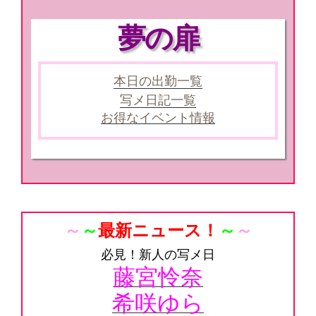
夢の扉
本日の出勤一覧
写メ日記一覧
お得なイベント情報
～
～
最新ニュース！
～
～
必見！新人の写メ日
藤宮怜奈
希咲ゆら