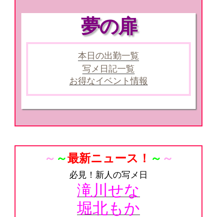
夢の扉
本日の出勤一覧
写メ日記一覧
お得なイベント情報
～
～
最新ニュース！
～
～
必見！新人の写メ日
滝川せな
堀北もか