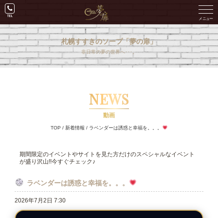
札幌すすきのソープ「夢の扉」
非日常の夢の世界へ･･･。
NEWS
動画
TOP
/
新着情報
/
ラベンダーは誘惑と幸福を。。。
期間限定のイベントやサイトを見た方だけのスペシャルなイベント
が盛り沢山!!今すぐチェック♪
ラベンダーは誘惑と幸福を。。。
2026年7月2日 7:30