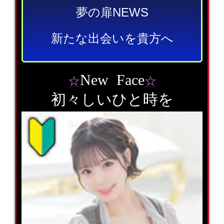
夢の扉NEWS
新たな出会いを貴方へ
New Face
☆
☆
初々しいひと時を