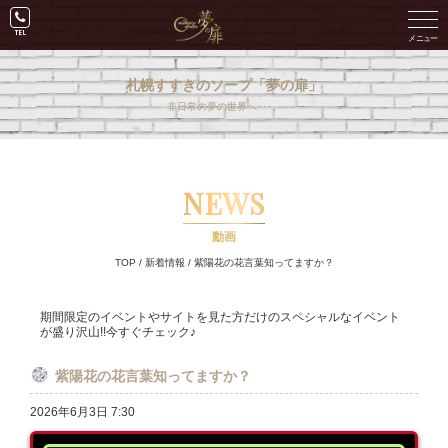
札幌すすきのソープ「夢の扉」
非日常の夢の世界へ･･･。
NEWS
動画
TOP
/
新着情報
/
紫陽花の花言葉知ってますか？
期間限定のイベントやサイトを見た方だけのスペシャルなイベント
が盛り沢山!!今すぐチェック♪
紫陽花の花言葉知ってますか？
2026年6月3日 7:30