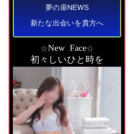
夢の扉NEWS
新たな出会いを貴方へ
New Face
☆
☆
初々しいひと時を