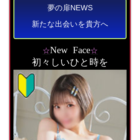
夢の扉NEWS
新たな出会いを貴方へ
New Face
☆
☆
初々しいひと時を