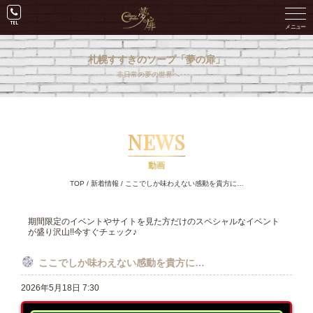
札幌すすきのソープ「夢の扉」
非日常の夢の世界へ･･･。
NEWS
動画
TOP
/
新着情報
/
ここでしか味わえない感動を貴方に…
期間限定のイベントやサイトを見た方だけのスペシャルなイベント
が盛り沢山!!今すぐチェック♪
ここでしか味わえない感動を貴方に…
2026年5月18日 7:30