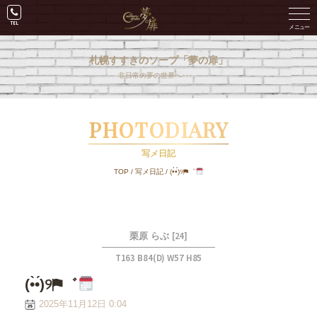
札幌すすきのソープ「夢の扉」
非日常の夢の世界へ･･･。
PHOTODIARY
写メ日記
TOP
/
写メ日記
/
(•̀•́)୨⚑︎゛
[24]
栗原 らぶ
T163 B84(D) W57 H85
(•̀•́)୨⚑︎゛
2025年11月12日 0:04