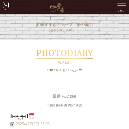
札幌すすきのソープ「夢の扉」
非日常の夢の世界へ･･･。
PHOTODIARY
写メ日記
TOP
/
写メ日記
/
꒰⑅•̥·̮•̥⑅꒱
[24]
栗原 らぶ
T163 B84(D) W57 H85
꒰⑅•̥·̮•̥⑅꒱
2025年7月6日 23:06