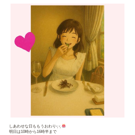
しあわせな日ももうおわりᵕ̩̩ ᵕ̩̩
明日は10時から16時半まで