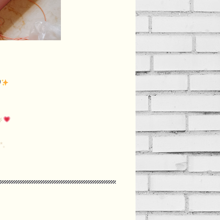
し
๑)۶
*。