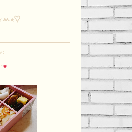
ᴘʏꕀ⋆♡
しの
゜