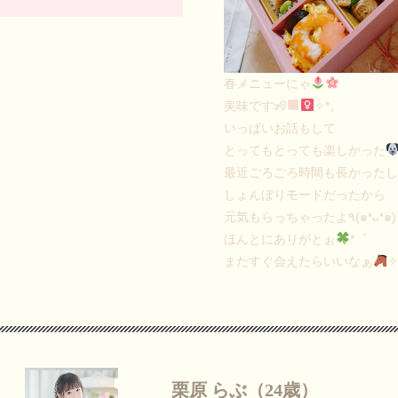
春メニューにゃ
美味です🧏
✧*。
いっぱいお話もして
とってもとっても楽しかった
最近ごろごろ時間も長かった
しょんぼりモードだったから
元気もらっちゃったよ٩(๑❛ᴗ❛
ほんとにありがとぉ
*゜
またすぐ会えたらいいなぁ
✧
栗原 らぶ（24歳）