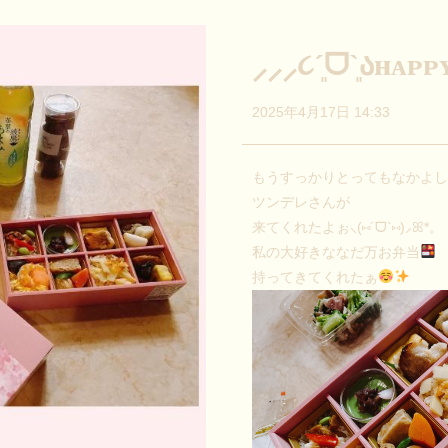
⸝⸝⸝૮´͈ᗜ`͈აʜᴀᴘ
2025年4月17日 14:33
もうすっかりとってもなかよ
ツンデレさんが
来てくれたよぉ⸜(⑅´ᗜ`⑅)⸝ꕤ*。
私の大好きななだ万お弁当
持ってきてくれたぁ