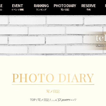
LE
EVENT
RANKING
PHOTO DIARY
RESERVE
ール
イベント情報
ランキング
写メ日記
予約
PHOTO DIARY
写メ日記
TOP
/
写メ日記
/
⸝⸝⸝૮´͈ᗜ`͈აʜᴀᴘᴘʏꕀ⋆♡