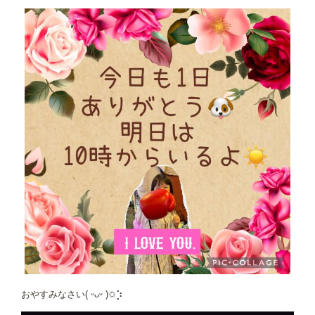
おやすみなさい( ᵕᴗᵕ )✩⡱