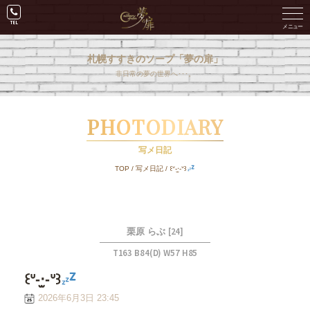
札幌すすきのソープ「夢の扉」
非日常の夢の世界へ･･･。
PHOTODIARY
写メ日記
TOP
/
写メ日記
/
꒰ᐡ-‧̫-ᐡ꒱
[24]
栗原 らぶ
T163 B84(D) W57 H85
꒰ᐡ-‧̫-ᐡ꒱
2026年6月3日 23:45