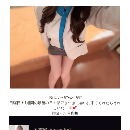
おはよ〜ฅ^•ω•^ฅ🩷
日曜日！1週間の最後の日！🥹♡さつきに会いに来てくれたらうれ
しいなー
前撮った写真
[19]