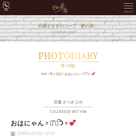
札幌すすきのソープ「夢の扉」
非日常の夢の世界へ･･･。
PHOTODIARY
写メ日記
TOP
/
写メ日記
/
おはにゃん𐄑𐅁̂ ⩊፟ ̂𐅀𐄑
[19]
百瀬 さつき
T152 B83(D) W57 H86
おはにゃん𐄑𐅁̂ ⩊፟ ̂𐅀𐄑
2026年5月24日 10:33