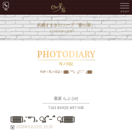
札幌すすきのソープ「夢の扉」
非日常の夢の世界へ･･･。
PHOTODIARY
写メ日記
TOP
/
写メ日記
/
[▓▓]꜆˘꒳˘)꜆ ू(՞–՞ ू[▓▓]
[24]
栗原 らぶ
T163 B84(D) W57 H85
[▓▓]꜆˘꒳˘)꜆ ू(՞–՞ ू[▓▓]
2026年5月22日 23:20