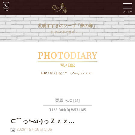
札幌すすきのソープ「夢の扉」
非日常の夢の世界へ･･･。
PHOTODIARY
写メ日記
TOP
/
写メ日記
/
⊂⌒っ*-ω-)っＺｚｚ…
[24]
栗原 らぶ
T163 B84(D) W57 H85
⊂⌒っ*-ω-)っＺｚｚ…
2026年5月16日 5:06