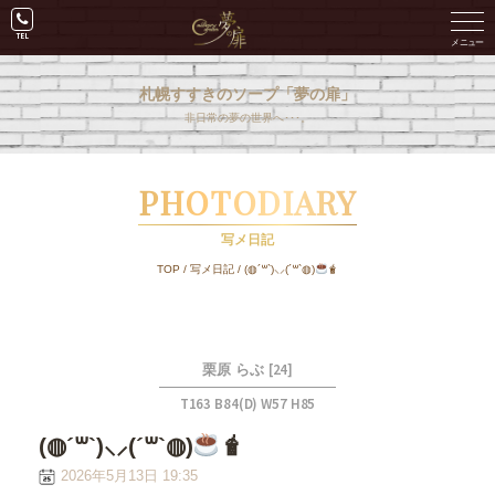
札幌すすきのソープ「夢の扉」
非日常の夢の世界へ･･･。
PHOTODIARY
写メ日記
TOP
/
写メ日記
/
(◍´꒳​`)⸜⸝(´꒳​`◍)
🧋
[24]
栗原 らぶ
T163 B84(D) W57 H85
(◍´꒳​`)⸜⸝(´꒳​`◍)
🧋
2026年5月13日 19:35