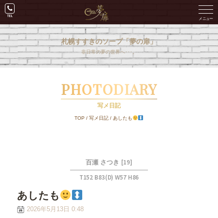
札幌すすきのソープ「夢の扉」
非日常の夢の世界へ･･･。
PHOTODIARY
写メ日記
TOP
/
写メ日記
/
あしたも
[19]
百瀬 さつき
T152 B83(D) W57 H86
あしたも
2026年5月13日 0:48