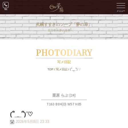
札幌すすきのソープ「夢の扉」
非日常の夢の世界へ･･･。
PHOTODIARY
写メ日記
TOP
/
写メ日記
/
(՞_̫_՞)ᐝ♡
[24]
栗原 らぶ
T163 B84(D) W57 H85
(՞_̫_՞)ᐝ♡
2026年5月8日 23:33