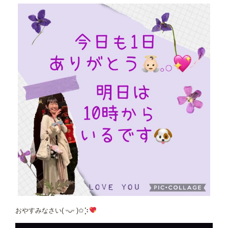
おやすみなさい( ᵕᴗᵕ )✩⡱