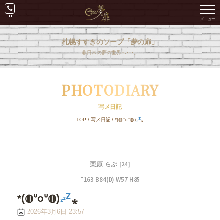
札幌すすきのソープ「夢の扉」
非日常の夢の世界へ･･･。
PHOTODIARY
写メ日記
TOP
/
写メ日記
/
*(◍ᐡoᐡ◍)
⁎
[24]
栗原 らぶ
T163 B84(D) W57 H85
*(◍ᐡoᐡ◍)
⁎
2026年3月6日 23:57