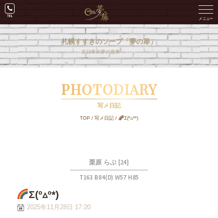
札幌すすきのソープ「夢の扉」
非日常の夢の世界へ･･･。
PHOTODIARY
写メ日記
TOP
/
写メ日記
/
Σ(º▵º*)
[24]
栗原 らぶ
T163 B84(D) W57 H85
Σ(º▵º*)
2025年11月28日 17:20