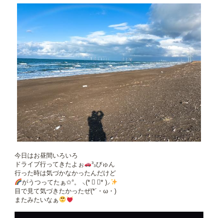
今日はお昼間いろいろ
ドライブ行ってきたよぉ
³₃びゅん
行った時は気づかなかったんだけど
がうつってたぁ✩°。 ⸜(* ॑ ॑* )⸝
目で見て気づきたかったぜ(*´・ω・)
またみたいなぁ