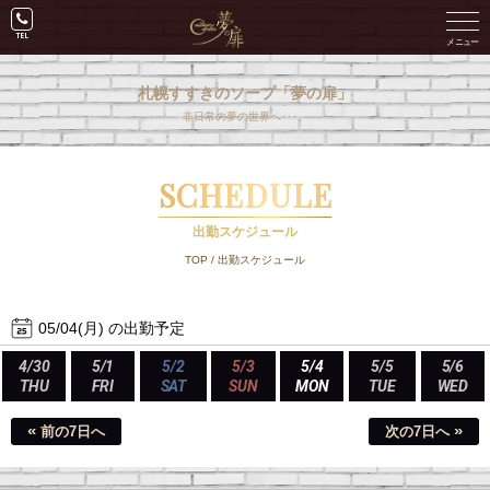
札幌すすきのソープ「夢の扉」
非日常の夢の世界へ･･･。
SCHEDULE
出勤スケジュール
TOP
/
出勤スケジュール
05/04(月) の出勤予定
4/30
5/1
5/2
5/3
5/4
5/5
5/6
THU
FRI
SAT
SUN
MON
TUE
WED
«
»
前の7日へ
次の7日へ