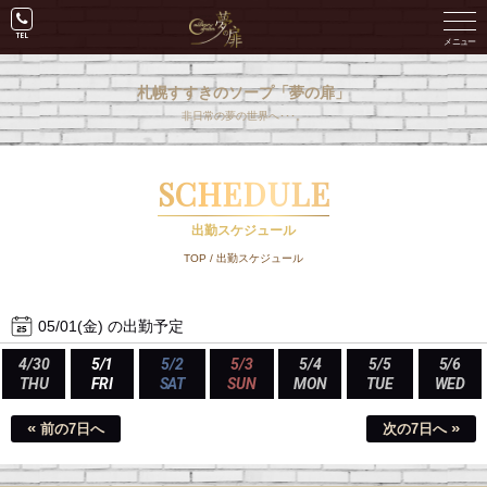
札幌すすきのソープ「夢の扉」
非日常の夢の世界へ･･･。
SCHEDULE
出勤スケジュール
TOP
/
出勤スケジュール
05/01(金) の出勤予定
4/30
5/1
5/2
5/3
5/4
5/5
5/6
THU
FRI
SAT
SUN
MON
TUE
WED
«
»
前の7日へ
次の7日へ