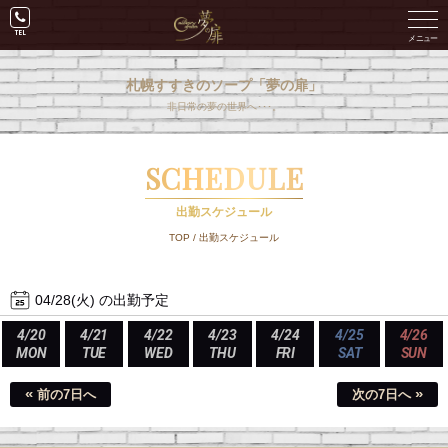
札幌すすきのソープ「夢の扉」
非日常の夢の世界へ･･･。
SCHEDULE
出勤スケジュール
TOP
/
出勤スケジュール
04/28(火) の出勤予定
4/20
4/21
4/22
4/23
4/24
4/25
4/26
MON
TUE
WED
THU
FRI
SAT
SUN
«
»
前の7日へ
次の7日へ