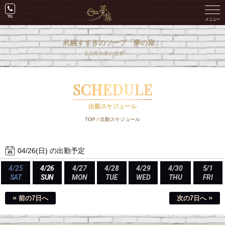
札幌すすきのソープ「夢の扉」
非日常の夢の世界へ･･･。
SCHEDULE
出勤スケジュール
TOP
/
出勤スケジュール
04/26(日) の出勤予定
4/25
4/26
4/27
4/28
4/29
4/30
5/1
SAT
SUN
MON
TUE
WED
THU
FRI
«
»
前の7日へ
次の7日へ