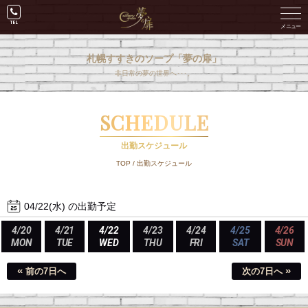
札幌すすきのソープ「夢の扉」
非日常の夢の世界へ･･･。
SCHEDULE
出勤スケジュール
TOP
/
出勤スケジュール
04/22(水) の出勤予定
4/20
4/21
4/22
4/23
4/24
4/25
4/26
MON
TUE
WED
THU
FRI
SAT
SUN
«
»
前の7日へ
次の7日へ