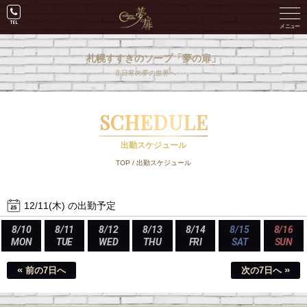
札幌すすきのソープ「夢の扉」
非日常の夢の世界へ･･･。
SCHEDULE
出勤スケジュール
TOP
/
出勤スケジュール
12/11(木) の出勤予定
8/10
8/11
8/12
8/13
8/14
8/15
8/16
MON
TUE
WED
THU
FRI
SAT
SUN
«
»
前の7日へ
次の7日へ