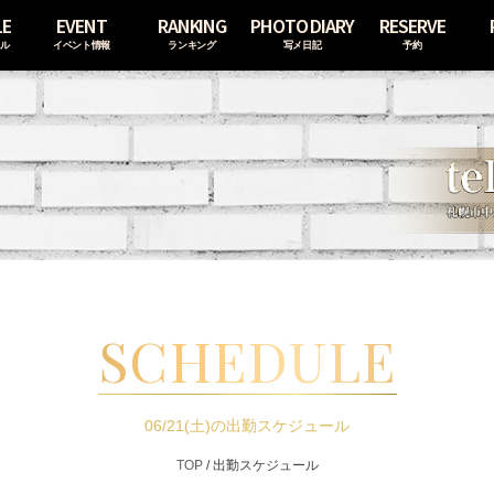
LE
EVENT
RANKING
PHOTO DIARY
RESERVE
ール
イベント情報
ランキング
写メ日記
予約
SCHEDULE
06/21(土)の出勤スケジュール
TOP
/
出勤スケジュール