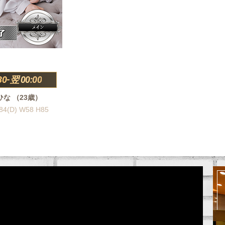
30-翌 00:00
ひな （23歳）
84(D) W58 H85