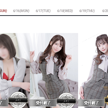
(SUN)
6/16(MON)
6/17(TUE)
6/18(WED)
6/19(THU)
6/2