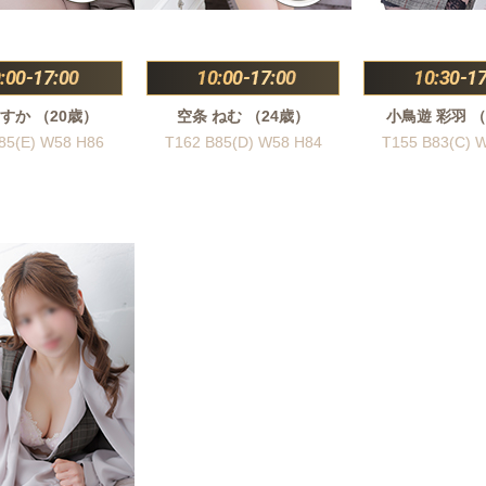
:00-17:00
10:00-17:00
10:30-17
すか （20歳）
空条 ねむ （24歳）
小鳥遊 彩羽 （
85(E) W58 H86
T162 B85(D) W58 H84
T155 B83(C) 