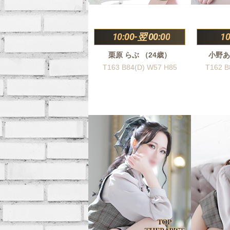
10:00-翌 00:00
10
栗原 らぶ （24歳）
小野あ
T163 B84(D) W57 H85
T162 B