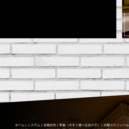
ホーム
|
システム
|
在籍女性
|
即姫（今すぐ遊べる女の子）
|
出勤スケジュール