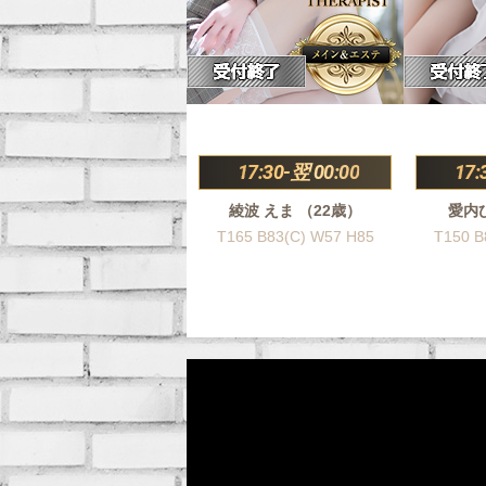
17:30-翌 00:00
17:
綾波 えま （22歳）
愛内
T165 B83(C) W57 H85
T150 B