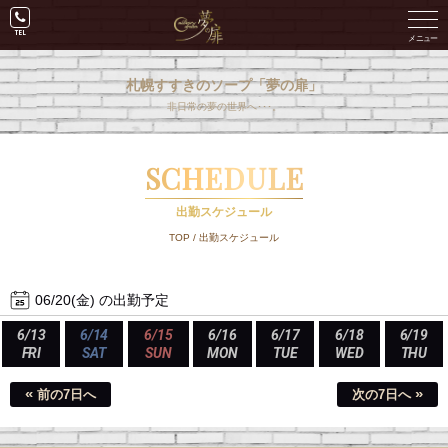
札幌すすきのソープ「夢の扉」
非日常の夢の世界へ･･･。
SCHEDULE
出勤スケジュール
TOP
/
出勤スケジュール
06/20(金) の出勤予定
6/13
6/14
6/15
6/16
6/17
6/18
6/19
FRI
SAT
SUN
MON
TUE
WED
THU
«
»
前の7日へ
次の7日へ