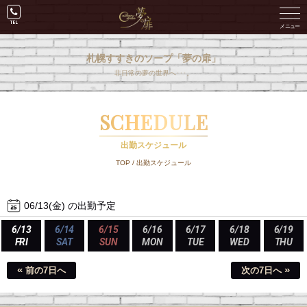
札幌すすきのソープ「夢の扉」
非日常の夢の世界へ･･･。
SCHEDULE
出勤スケジュール
TOP
/
出勤スケジュール
06/13(金) の出勤予定
6/13
6/14
6/15
6/16
6/17
6/18
6/19
FRI
SAT
SUN
MON
TUE
WED
THU
«
»
前の7日へ
次の7日へ