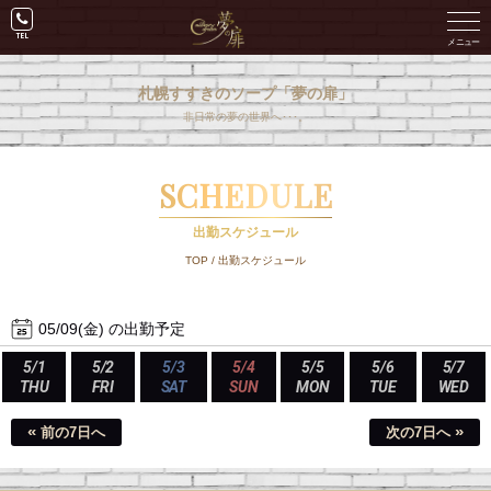
札幌すすきのソープ「夢の扉」
非日常の夢の世界へ･･･。
SCHEDULE
出勤スケジュール
TOP
/
出勤スケジュール
05/09(金) の出勤予定
5/1
5/2
5/3
5/4
5/5
5/6
5/7
THU
FRI
SAT
SUN
MON
TUE
WED
«
»
前の7日へ
次の7日へ