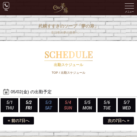
札幌すすきのソープ「夢の扉」
非日常の夢の世界へ･･･。
SCHEDULE
出勤スケジュール
TOP
/
出勤スケジュール
05/02(金) の出勤予定
5/1
5/2
5/3
5/4
5/5
5/6
5/7
THU
FRI
SAT
SUN
MON
TUE
WED
«
»
前の7日へ
次の7日へ