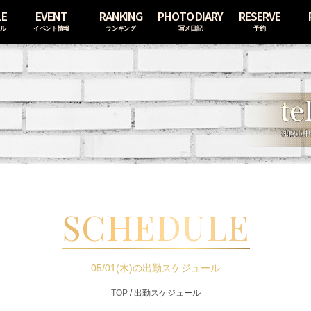
LE
EVENT
RANKING
PHOTO DIARY
RESERVE
ール
イベント情報
ランキング
写メ日記
予約
SCHEDULE
05/01(木)の出勤スケジュール
TOP
/
出勤スケジュール