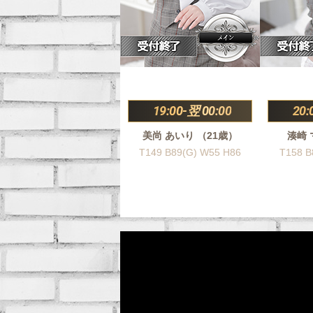
19:00-翌 00:00
20:
美尚 あいり （21歳）
湊崎 
T149 B89(G) W55 H86
T158 B