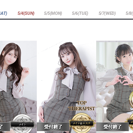
SAT)
5/4(SUN)
5/5(MON)
5/6(TUE)
5/7(WED)
5/8