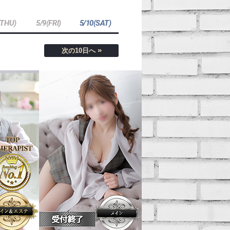
(THU)
5/9(FRI)
5/10(SAT)
»
次の10日へ