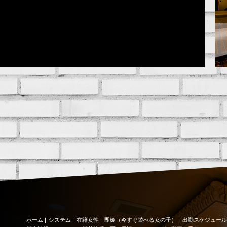
ホーム
|
システム
|
在籍女性
|
即姫（今すぐ遊べる女の子）
|
出勤スケジュール