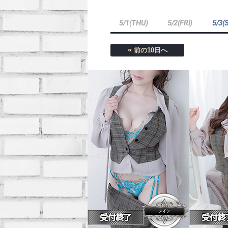
5/1(THU)
5/2(FRI)
5/3(
«
前の10日へ