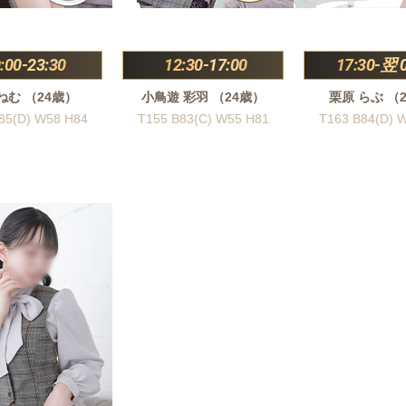
:00-23:30
12:30-17:00
17:30-翌 
ねむ （24歳）
小鳥遊 彩羽 （24歳）
栗原 らぶ （
85(D) W58 H84
T155 B83(C) W55 H81
T163 B84(D) 