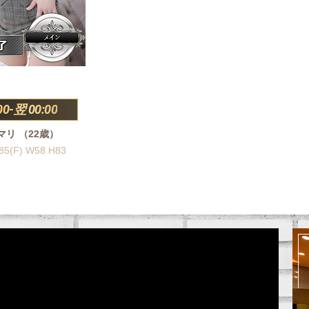
00-翌 00:00
マリ （22歳）
85(F) W58 H83