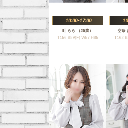
10:00-17:00
10
叶 らら （25歳）
空条 
T156 B89(F) W57 H85
T162 B