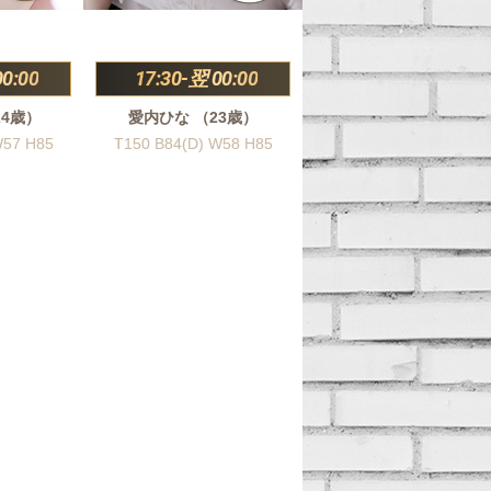
00:00
17:30-翌 00:00
24歳）
愛内ひな （23歳）
W57 H85
T150 B84(D) W58 H85