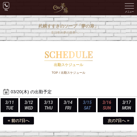
札幌すすきのソープ「夢の扉」
非日常の夢の世界へ･･･。
SCHEDULE
出勤スケジュール
TOP
/
出勤スケジュール
03/20(木) の出勤予定
3/11
3/12
3/13
3/14
3/15
3/16
3/17
TUE
WED
THU
FRI
SAT
SUN
MON
«
»
前の7日へ
次の7日へ